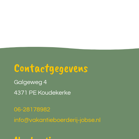
Contactgegevens
Galgeweg 4
4371 PE Koudekerke
06-28178982
info@vakantieboerderij-jobse.nl